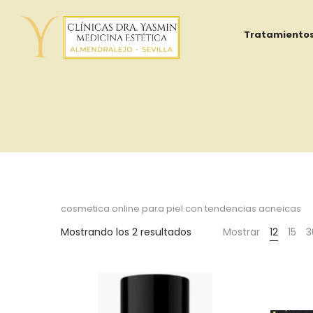
Tratamiento
Yasmin
Al
cosmetica online para piel con tendencias acneicas
Ordenado
Mostrando los 2 resultados
Mostrar
12
15
3
Adib
por
precio:
bajo
a