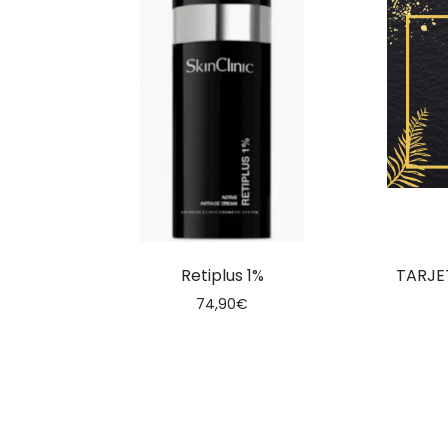
alto
Retiplus 1%
TARJE
74,90
€