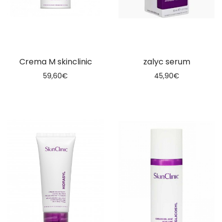
Crema M skinclinic
zalyc serum
59,60
€
45,90
€