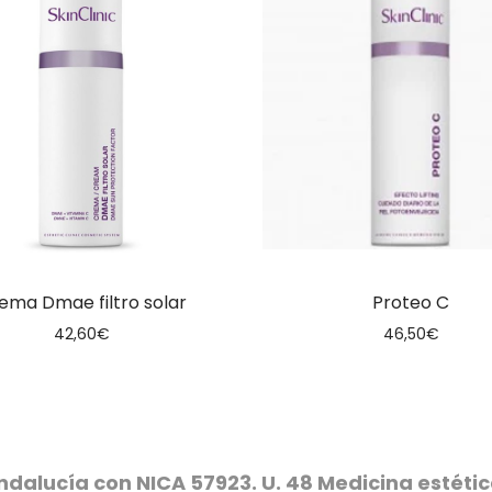
ema Dmae filtro solar
Proteo C
42,60
€
46,50
€
ndalucía con NICA 57923. U. 48 Medicina estét