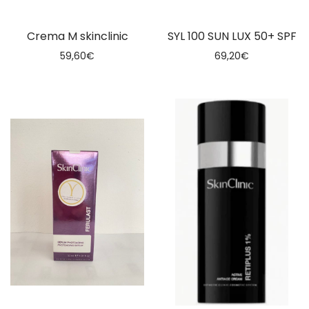
Crema M skinclinic
SYL 100 SUN LUX 50+ SPF
59,60
€
69,20
€