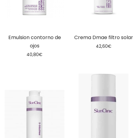
Emulsion contorno de
Crema Dmae filtro solar
ojos
42,60
€
40,80
€