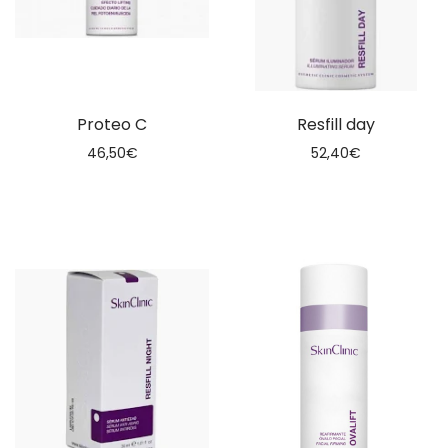
Proteo C
Resfill day
46,50
€
52,40
€