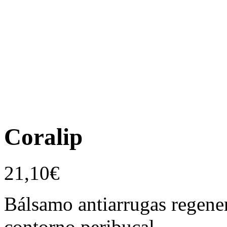
Coralip
21,10
€
Bálsamo antiarrugas regener
contorno peribucal.