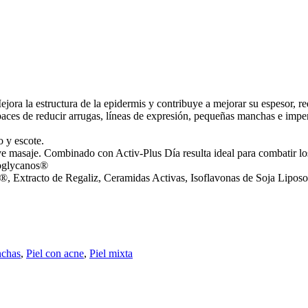
jora la estructura de la epidermis y contribuye a mejorar su espesor, re
paces de reducir arrugas, líneas de expresión, pequeñas manchas e imper
 y escote.
 masaje. Combinado con Activ-Plus Día resulta ideal para combatir los
eoglycanos®
®, Extracto de Regaliz, Ceramidas Activas, Isoflavonas de Soja Lipo
nchas
,
Piel con acne
,
Piel mixta