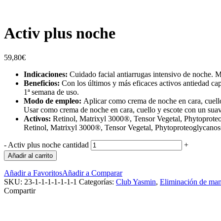
Activ plus noche
59,80
€
Indicaciones:
Cuidado facial antiarrugas intensivo de noche. Me
Beneficios:
Con los últimos y más eficaces activos antiedad ca
1ª semana de uso.
Modo de empleo:
Aplicar como crema de noche en cara, cuello
Usar como crema de noche en cara, cuello y escote con un suave
Activos:
Retinol, Matrixyl 3000®, Tensor Vegetal, Phytoprot
Retinol, Matrixyl 3000®, Tensor Vegetal, Phytoproteoglycanos
-
Activ plus noche cantidad
+
Añadir al carrito
Añadir a Favoritos
Añadir a Comparar
SKU:
23-1-1-1-1-1-1-1
Categorías:
Club Yasmin
,
Eliminación de ma
Compartir