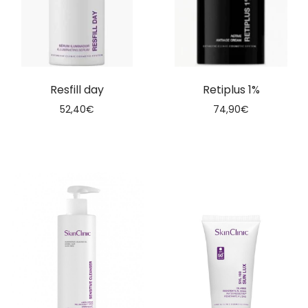
Resfill day
Retiplus 1%
52,40
€
74,90
€