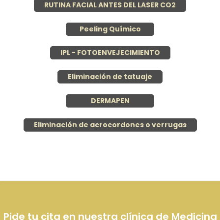
RUTINA FACIAL ANTES DEL LASER CO2
Peeling Químico
IPL - FOTOENVEJECIMIENTO
Eliminación de tatuaje
DERMAPEN
Eliminación de acrocordones o verrugas
Pide tu cita en nuestra clínica de Medicina