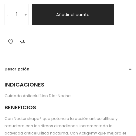
SKINCLINIC
Celunight
Añadir al carrito
-
+
Crema
200
ml
cantidad
Descripción
INDICACIONES
Cuidado Anticelulítico Día-Noche.
BENEFICIOS
Con Nocturshape® que potencia la acción anticelulítica y
reductora con los ritmos circadianos, incrementado la
actividad anticelulítica nocturna. Con Actigym® que mejora el