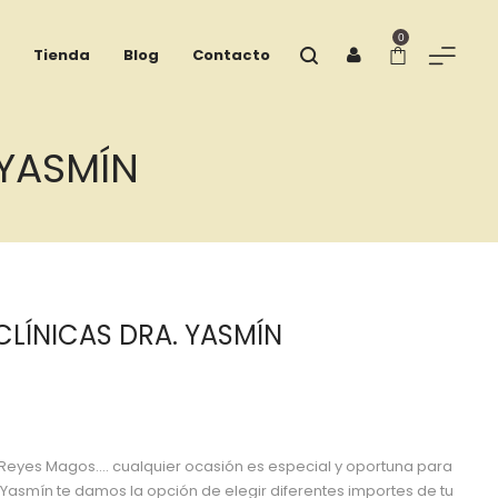
0
Tienda
Blog
Contacto
 YASMÍN
CLÍNICAS DRA. YASMÍN
 Reyes Magos…. cualquier ocasión es especial y oportuna para
. Yasmín te damos la opción de elegir diferentes importes de tu