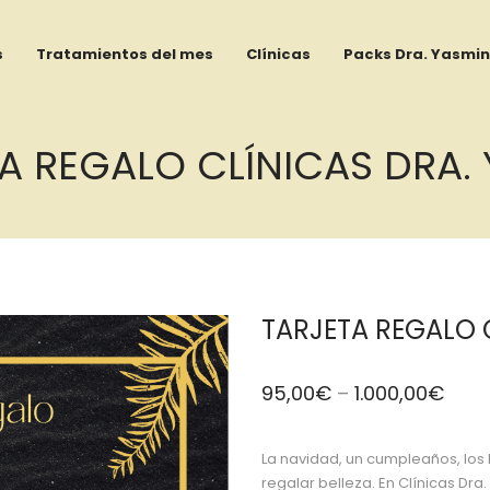
s
Tratamientos del mes
Clínicas
Packs Dra. Yasmin
A REGALO CLÍNICAS DRA.
TARJETA REGALO 
95,00
€
–
1.000,00
€
La navidad, un cumpleaños, los
regalar belleza. En Clínicas Dra