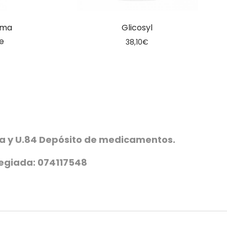
ema
Glicosyl
e
38,10
€
ica y U.84 Depósito de medicamentos.
legiada: 074117548