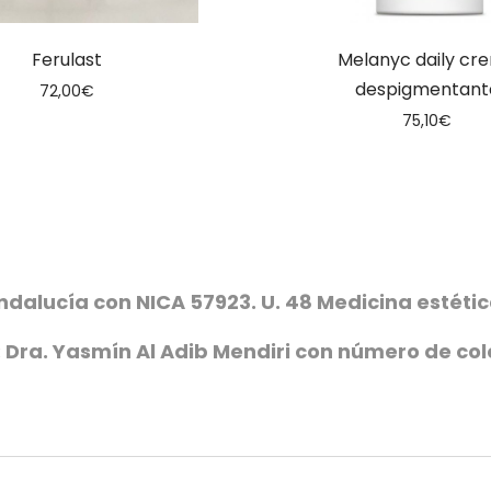
Ferulast
Melanyc daily cr
despigmentant
72,00
€
75,10
€
ndalucía con NICA 57923. U. 48 Medicina estét
 Dra. Yasmín Al Adib Mendiri con número de co