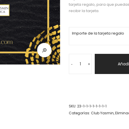
tarjeta regalo, para que pueda
recibir la tarjeta.
Importe de la tarjeta regalo
TARJETA
REGALO
Añadir
-
+
CLÍNICAS
DRA.
YASMÍN
cantidad
SKU:
23-1-1-1-1-1-1-1-1
Categorías:
Club Yasmin
,
Elimin