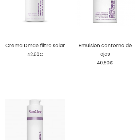
Crema Dmae filtro solar
Emulsion contorno de
ojos
42,60
€
40,80
€