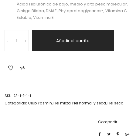
Ácido Hialurónico de bajo, medio y alto peso molecular,
Ginkgo Biloba, DMAE, Phytoproteoglycanos®, Vitamina C
Estable, Vitamina E
Resfill
day
Añadir al carrito
-
+
cantidad
SKU:
23-1-1-1-1
Categorías:
Club Yasmin
,
Piel mixta
,
Piel normal y seca
,
Piel seca
Compartir