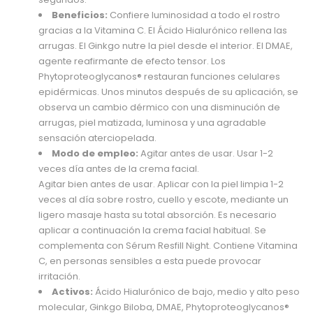
Beneficios:
Confiere luminosidad a todo el rostro
gracias a la Vitamina C. El Ácido Hialurónico rellena las
arrugas. El Ginkgo nutre la piel desde el interior. El DMAE,
agente reafirmante de efecto tensor. Los
Phytoproteoglycanos® restauran funciones celulares
epidérmicas. Unos minutos después de su aplicación, se
observa un cambio dérmico con una disminución de
arrugas, piel matizada, luminosa y una agradable
sensación aterciopelada.
Modo de empleo:
Agitar antes de usar. Usar 1-2
veces día antes de la crema facial.
Agitar bien antes de usar. Aplicar con la piel limpia 1-2
veces al día sobre rostro, cuello y escote, mediante un
ligero masaje hasta su total absorción. Es necesario
aplicar a continuación la crema facial habitual. Se
complementa con Sérum Resfill Night. Contiene Vitamina
C, en personas sensibles a esta puede provocar
irritación.
Activos:
Ácido Hialurónico de bajo, medio y alto peso
molecular, Ginkgo Biloba, DMAE, Phytoproteoglycanos®