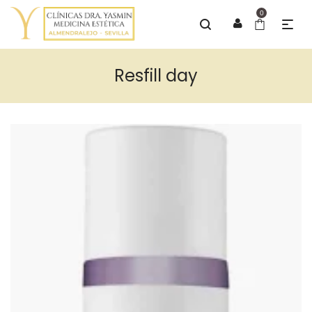
0
Resfill day