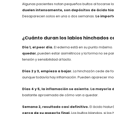
Algunas pacientes notan pequeños bultos al tocarse los
duelen intensamente, son depósitos de ácido hial
Desaparecen solos en una o dos semanas.
Lo import
¿Cuánto duran los labios hinchados c
Día 1, el peor día.
El edema está en su punto máximo.
quedar
, pueden estar asimétricos y la forma no se pa
tensión y sensibilidad al tacto.
Días 2 y 3, empieza a bajar.
La hinchazón cede de fo
aunque todavía hay inflamación. Pueden aparecer mora
Días 4 y 5, la inflamación se asienta.
La mayoría 
bastante aproximada de cómo van a quedar.
Semana 2, resultado casi definitivo.
El ácido hialur
cerca de su aspecto final.
Los bultos blandos, si lo