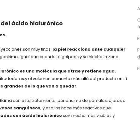
A
C
 del ácido hialurónico
f
es.
P
inyecciones son muy finas,
la piel reacciona ante cualquier
P
d
rganismo, igual que cuando te golpeas y se hincha la zona.
F
alurónico es una molécula que atrae y retiene agua.
 alrededores y el volumen aumenta más allá del producto en sí.
ás grandes de lo que van a quedar.
nflama con este tratamiento, por encima de pómulos, ojeras o
 vasos sanguíneos,
y eso los hace más reactivos que
hados con ácido hialurónico
son mucho más visibles y