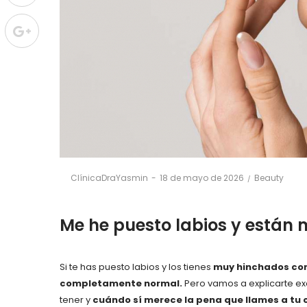
Posted
Posted
By
ClínicaDraYasmin
18 de mayo de 2026
Beauty
on
in
Me he puesto labios y están
Si te has puesto labios y los tienes
muy hinchados con 
completamente normal.
Pero vamos a explicarte e
tener y
cuándo sí merece la pena que llames a tu c