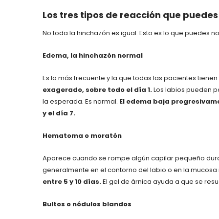
Los tres tipos de reacción que puedes
No toda la hinchazón es igual. Esto es lo que puedes no
Edema, la hinchazón normal
Es la más frecuente y la que todas las pacientes tien
exagerado, sobre todo el día 1.
Los labios pueden p
la esperada. Es normal.
El edema baja progresivamen
y el día 7.
Hematoma o moratón
Aparece cuando se rompe algún capilar pequeño duran
generalmente en el contorno del labio o en la mucosa in
entre 5 y 10 días.
El gel de árnica ayuda a que se resu
Bultos o nódulos blandos