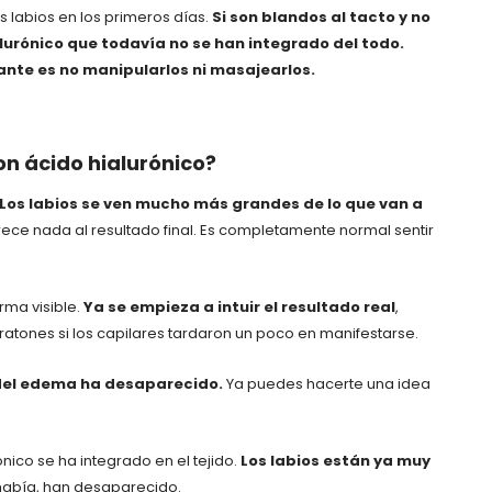
 labios en los primeros días.
Si son blandos al tacto y no
urónico que todavía no se han integrado del todo.
ante es no manipularlos ni masajearlos.
on ácido hialurónico?
Los labios se ven mucho más grandes de lo que van a
rece nada al resultado final. Es completamente normal sentir
rma visible.
Ya se empieza a intuir el resultado real
,
tones si los capilares tardaron un poco en manifestarse.
del edema ha desaparecido.
Ya puedes hacerte una idea
ónico se ha integrado en el tejido.
Los labios están ya muy
s había, han desaparecido.