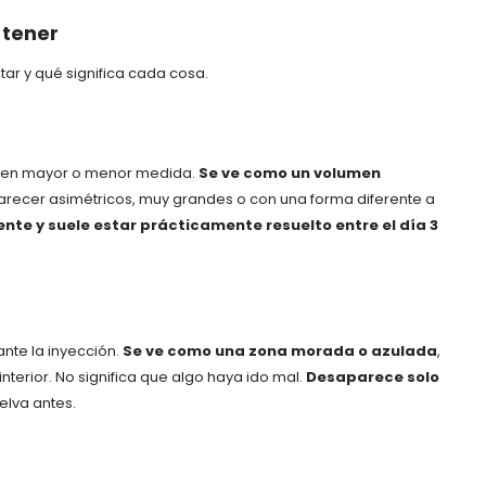
 tener
tar y qué significa cada cosa.
en en mayor o menor medida.
Se ve como un volumen
arecer asimétricos, muy grandes o con una forma diferente a
te y suele estar prácticamente resuelto entre el día 3
te la inyección.
Se ve como una zona morada o azulada
,
terior. No significa que algo haya ido mal.
Desaparece solo
elva antes.