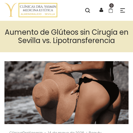
0
Aumento de Glúteos sin Cirugía en
Sevilla vs. Lipotransferencia
Posted
Posted
By
ClínicaDraYasmin
14 de mayo de 2026
Beauty