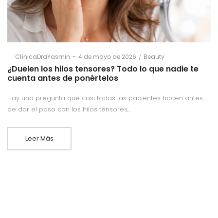
Posted
Posted
By
ClínicaDraYasmin
4 de mayo de 2026
Beauty
on
in
¿Duelen los hilos tensores? Todo lo que nadie te
cuenta antes de ponértelos
Hay una pregunta que casi todas las pacientes hacen antes
de dar el paso con los hilos tensores,…
Leer Más