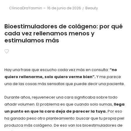
Posted
Posted
By
ClínicaDraYasmin
16 de junio de 2026
Beauty
on
in
Bioestimuladores de colágeno: por qué
cada vez rellenamos menos y
estimulamos más
Hay una frase que escucho cada vez más en consulta:
“no
quiero rellenarme, solo quiero verme bien”.
Y me parece
una de las cosas más sensatas que puede decir una paciente.
Durante años, rejuvenecer una cara significaba sobre todo
añadir volumen. El problema es que cuando solo sumas,
llega
un punto en que la cara deja de parecer la tuya.
Por eso
ha ganado peso otro planteamiento: buscar que tu propia piel
produzca más colágeno. De eso van los bioestimuladores de