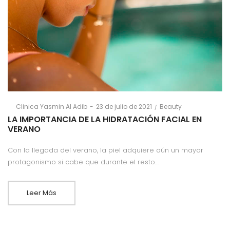
Posted
Posted
By
Clinica Yasmin Al Adib
23 de julio de 2021
Beauty
on
in
LA IMPORTANCIA DE LA HIDRATACIÓN FACIAL EN
VERANO
Con la llegada del verano, la piel adquiere aún un mayor
protagonismo si cabe que durante el resto…
Leer Más