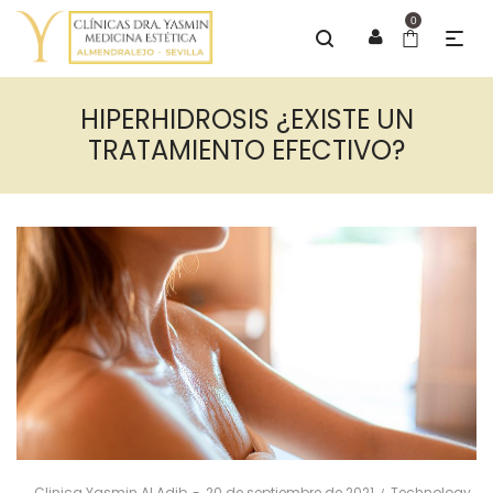
0
HIPERHIDROSIS ¿EXISTE UN
TRATAMIENTO EFECTIVO?
Posted
Posted
By
Clinica Yasmin Al Adib
20 de septiembre de 2021
Technology