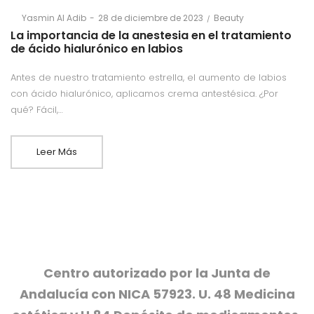
Posted
Posted
By
Yasmin Al Adib
28 de diciembre de 2023
Beauty
on
in
La importancia de la anestesia en el tratamiento
de ácido hialurónico en labios
Antes de nuestro tratamiento estrella, el aumento de labios
con ácido hialurónico, aplicamos crema antestésica. ¿Por
qué? Fácil,…
Leer Más
Centro autorizado por la Junta de
Andalucía con NICA 57923. U. 48 Medicina