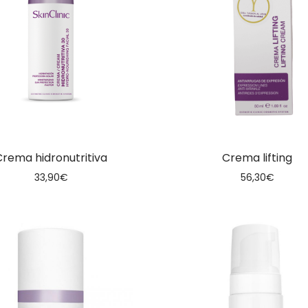
Crema hidronutritiva
Crema lifting
33,90
€
56,30
€