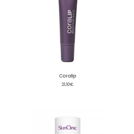
Coralip
21,10
€