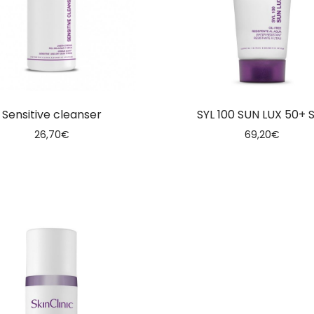
Sensitive cleanser
SYL 100 SUN LUX 50+ 
26,70
€
69,20
€