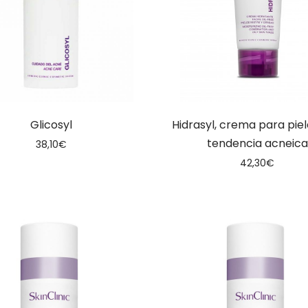
Glicosyl
Hidrasyl, crema para pie
tendencia acneica
38,10
€
42,30
€