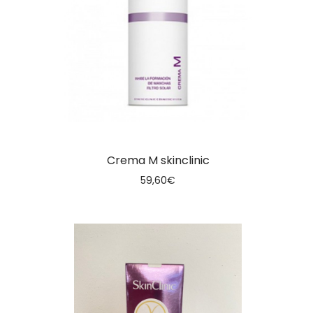
Crema M skinclinic
59,60
€