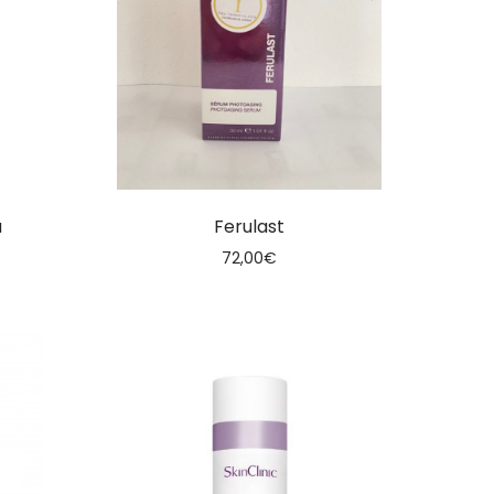
a
Ferulast
72,00
€