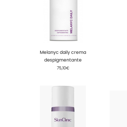
Melanyc daily crema
despigmentante
75,10
€