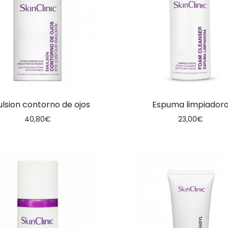
lsion contorno de ojos
Espuma limpiador
40,80
€
23,00
€