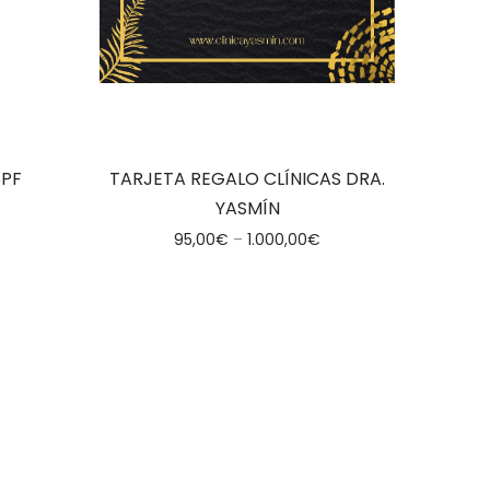
SPF
TARJETA REGALO CLÍNICAS DRA.
YASMÍN
95,00
€
–
1.000,00
€