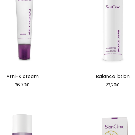
Arni-K cream
Balance lotion
26,70
€
22,20
€