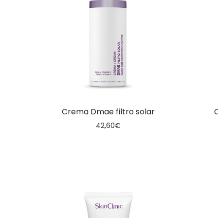
Crema Dmae filtro solar
42,60
€