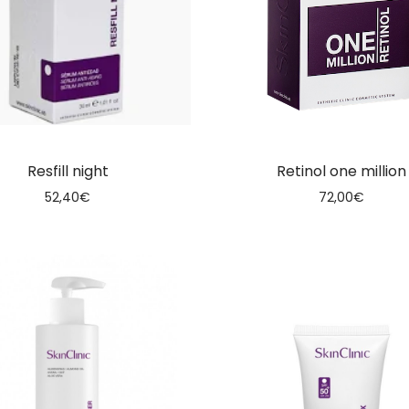
Resfill night
Retinol one million
52,40
€
72,00
€