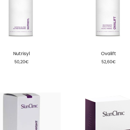
Nutrisyl
Ovalift
50,20
€
52,60
€